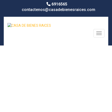
6916565
contactenos@casadebienesraices.com
Toggle n