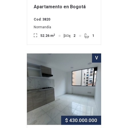
Apartamento en Bogotá
Cod: 3820
Normandía
2
52.26 m
2
1
V
$ 430.000.000