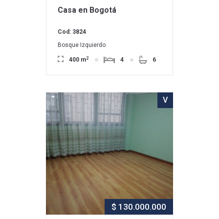
Casa en Bogotá
Cod: 3824
Bosque Izquierdo
2
400 m
4
6
V
$ 130.000.000