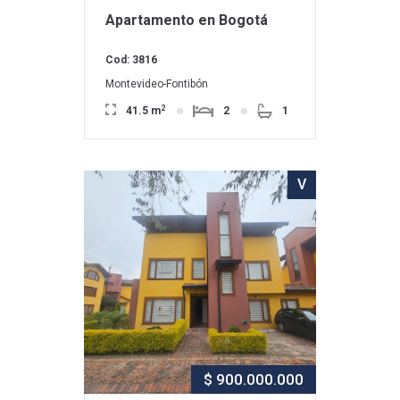
Apartamento en Bogotá
Cod: 3816
Montevideo-Fontibón
2
41.5 m
2
1
V
$ 900.000.000