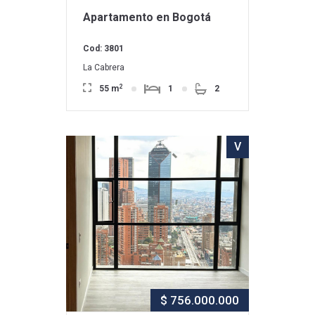
Apartamento en Bogotá
Cod: 3801
La Cabrera
2
55 m
1
2
V
$ 756.000.000