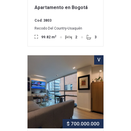
Apartamento en Bogotá
Cod: 3803
Recodo Del Country-Usaquén
2
99.82 m
2
3
V
$ 700.000.000