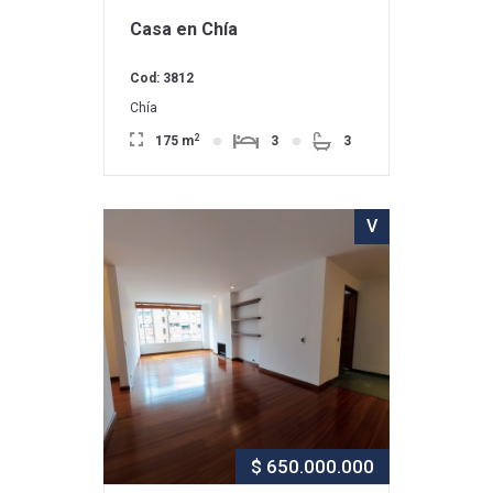
Casa en Chía
Cod: 3812
Chía
2
175 m
3
3
V
$ 650.000.000