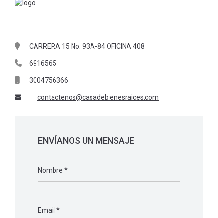
CARRERA 15 No. 93A-84 OFICINA 408
6916565
3004756366
contactenos@casadebienesraices.com
Leaflet
| Map data ©
OpenStreetMap
contributors,
CC-BY-SA
ENVÍANOS UN MENSAJE