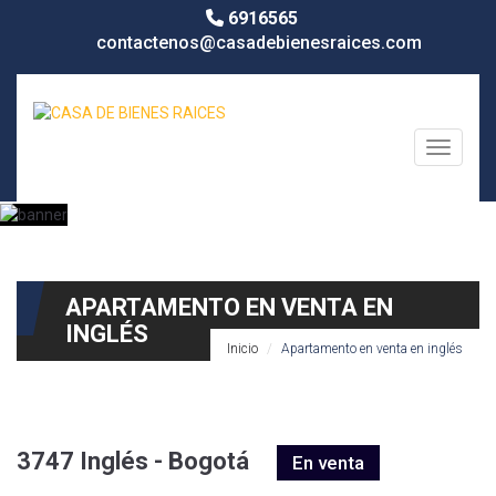
6916565
contactenos@casadebienesraices.com
Toggle n
APARTAMENTO EN VENTA EN
INGLÉS
Inicio
Apartamento en venta en inglés
3747 Inglés - Bogotá
En venta