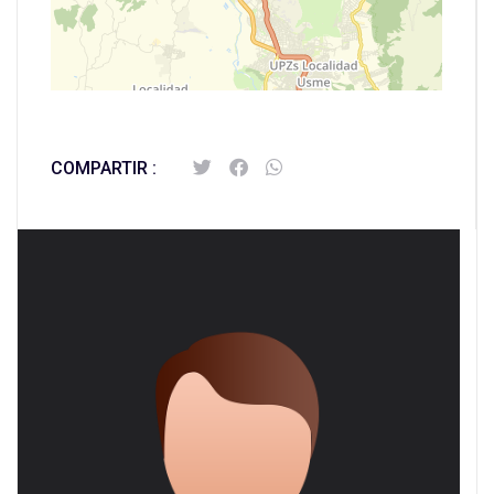
Leaflet
| Map data ©
OpenStreetMap
contributors,
CC-BY-SA
COMPARTIR :