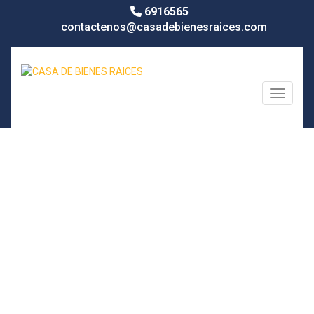
6916565
contactenos@casadebienesraices.com
Toggle n