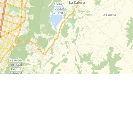
Leaflet
| Map data ©
OpenStreetMap
contributors,
CC-B