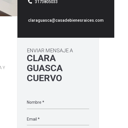
3173805033
claraguasca@casadebienesraices.com
ENVIAR MENSAJE A
CLARA
GUASCA
A Y
CUERVO