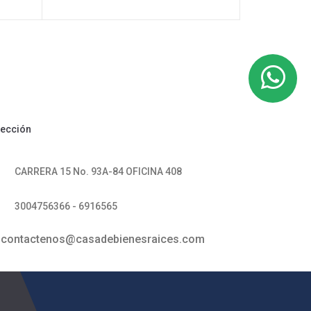
rección
CARRERA 15 No. 93A-84 OFICINA 408
3004756366 - 6916565
contactenos@casadebienesraices.com