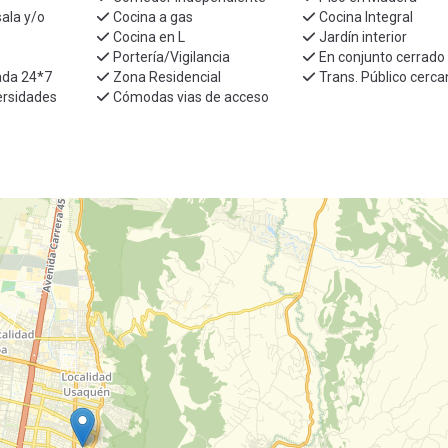
ala y/o
Cocina a gas
Cocina Integral
Cocina en L
Jardín interior
Portería/Vigilancia
En conjunto cerrado
vada 24*7
Zona Residencial
Trans. Público cerca
ersidades
Cómodas vias de acceso