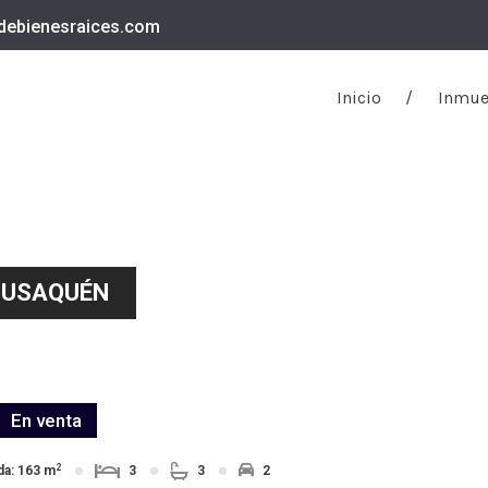
ebienesraices.com
Inicio
Inmue
-USAQUÉN
En venta
2
da: 163 m
3
3
2