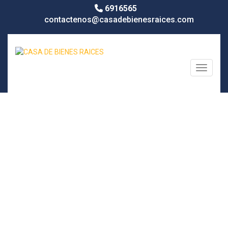
6916565
contactenos@casadebienesraices.com
Toggle n