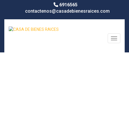
6916565
contactenos@casadebienesraices.com
Toggle n